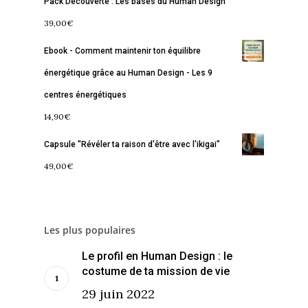
À propos
Lectures de Human D
Programmes
Pack Découverte : Les bases du Human Design
39,00
€
Contact
La Boussole
Renaissance
Membership
Ebook - Comment maintenir ton équilibre
Libération
Amour & Guérison
énergétique grâce au Human Design - Les 9
centres énergétiques
14,90
€
Capsule "Révéler ta raison d'être avec l'ikigai"
49,00
€
Les plus populaires
Le profil en Human Design : le
costume de ta mission de vie
29 juin 2022