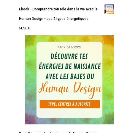
Ebook - Comprendre ton rôle dans la vie avec le
Human Design - Les 4 types énergétiques
14,90
€
Accueil
Commence ici
Blog
Podcast
Se découvrir
Services
S’équilibrer
Boutique
Se réaliser
Accompagnements