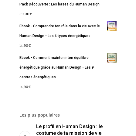
Pack Découverte : Les bases du Human Design
À propos
Lectures de Human D
Programmes
39,00
€
Contact
La Boussole
Renaissance
Membership
Ebook - Comprendre ton rôle dans la vie avec le
Libération
Amour & Guérison
Human Design - Les 4 types énergétiques
14,90
€
Ebook - Comment maintenir ton équilibre
énergétique grâce au Human Design - Les 9
centres énergétiques
14,90
€
Les plus populaires
Le profil en Human Design : le
costume de ta mission de vie