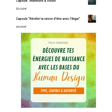
Capsule "Intentions & Vision"
50,00
€
Capsule "Révéler ta raison d'être avec l'ikigai"
49,00
€
Accueil
Commence ici
Blog
Podcast
Se découvrir
Services
S’équilibrer
Boutique
Se réaliser
Accompagnements