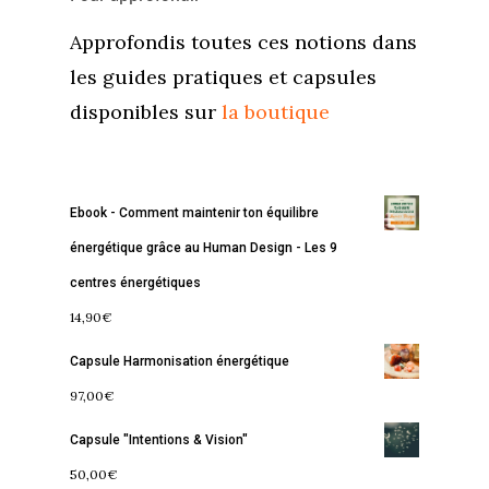
Approfondis toutes ces notions dans
les guides pratiques et capsules
disponibles sur
la boutique
Accueil
Ebook - Comment maintenir ton équilibre
Commence ici
énergétique grâce au Human Design - Les 9
Blog
centres énergétiques
14,90
€
Podcast
Se découvrir
Capsule Harmonisation énergétique
Services
S’équilibrer
97,00
€
Boutique
Se réaliser
Accompagnements
Capsule "Intentions & Vision"
À propos
Lectures de Human D
Programmes
50,00
€