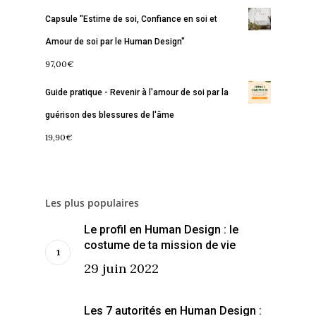
Contact
La Boussole
Renaissance
Membership
Capsule "Estime de soi, Confiance en soi et
Amour de soi par le Human Design"
Libération
Amour & Guérison
97,00
€
Guide pratique - Revenir à l'amour de soi par la
guérison des blessures de l'âme
19,90
€
Les plus populaires
Le profil en Human Design : le
costume de ta mission de vie
29 juin 2022
Les 7 autorités en Human Design :