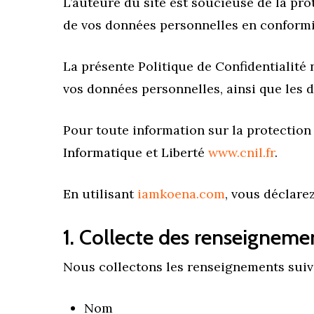
L’auteure du site est soucieuse de la pro
de vos données personnelles en conformit
La présente Politique de Confidentialité 
vos données personnelles, ainsi que les 
Pour toute information sur la protectio
Informatique et Liberté
www.cnil.fr
.
En utilisant
iamkoena.com
, vous déclare
1. Collecte des renseigneme
Hit enter to search or ESC to close
Nous collectons les renseignements suiv
Nom