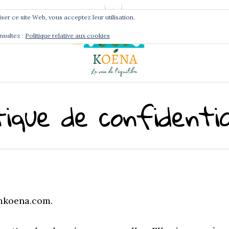
liser ce site Web, vous acceptez leur utilisation.
nsultez :
Politique relative aux cookies
Services
Podcast
itique de confidentia
iamkoena.com.