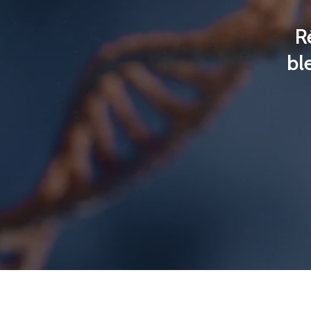
R
bl
Hit enter to search or ESC to close