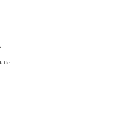
?
faite