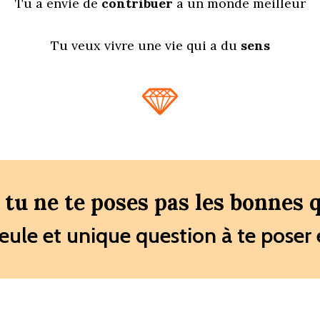
Tu a envie de
contribuer
à un monde meilleur
Tu veux vivre une vie qui a du
sens
, tu ne te poses pas les bonnes
seule et unique question à te poser 