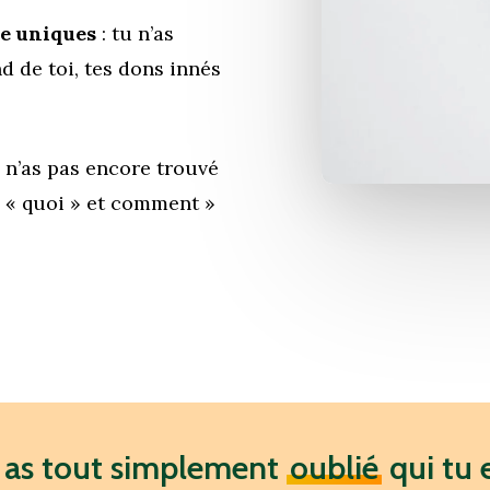
ce uniques
: tu n’as
d de toi, tes dons innés
u n’as pas encore trouvé
e « quoi » et comment »
 as tout simplement
oublié
qui tu 