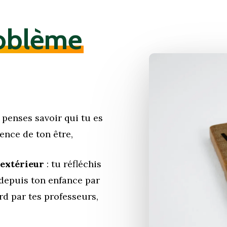
oblème
u penses savoir qui tu es
ence de ton être,
extérieur
: tu réfléchis
s depuis ton enfance par
ard par tes professeurs,