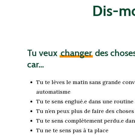
Dis-mo
Tu veux
changer
des choses
car…
Tu te lèves le matin sans grande conv
automatisme
Tu te sens englué.e dans une routine 
Tu n’en peux plus de faire des choses
Tu te sens complètement perdu.e dans
Tu ne te sens pas à ta place